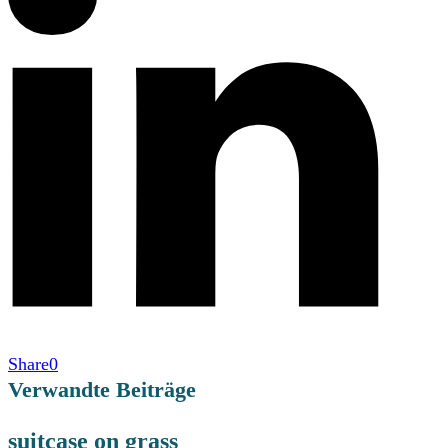
Share
0
Verwandte Beiträge
suitcase on grass